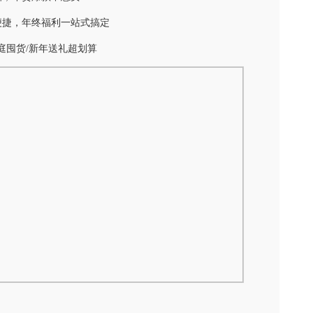
便捷，年终福利一站式搞定
庭囤货/新年送礼超划算