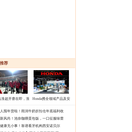
推荐
马淮超开赛在即，淮
Honda携全领域产品及安
安区队蓄力备战
全技术成果参展第八届进
人囤年货啦！雨润牛奶折扣仓年底福利收
口博览
新风尚！池奈咖喱蛋包饭，一口征服味蕾
健康无小事！靠谱看牙机构西安诺贝尔