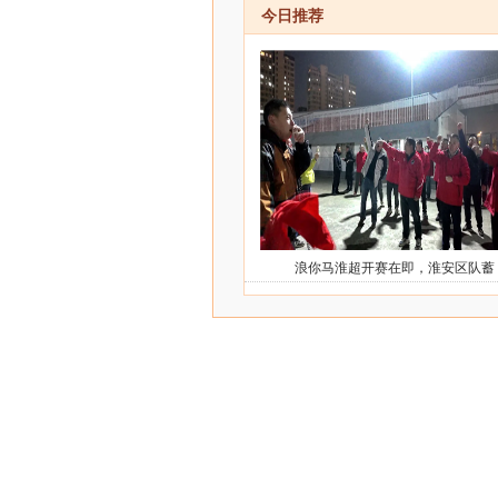
今日推荐
浪你马淮超开赛在即，淮安区队蓄