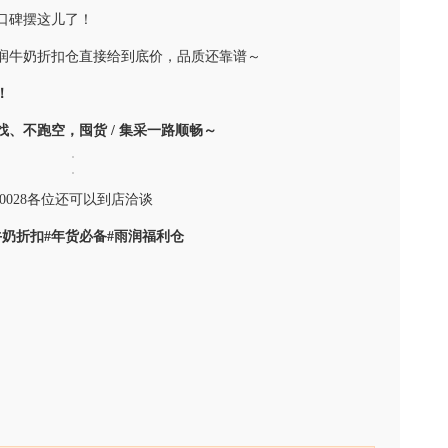
口碑摆这儿了！
润牛奶折扣仓直接给到底价，品质还靠谱～
！
找、不跑空，囤货
/
集采一路顺畅～
9220028各位还可以到店洽谈
牛奶折扣
#
年货必备
#
雨润福利仓