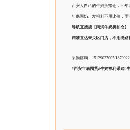
西安人自己的牛奶折扣仓，20年
年底囤奶、发福利不用比价，雨
导航直接搜【雨润牛奶折扣仓】
精准直达未央区门店，不用绕路
采购咨询：15129027005/1870
#
西安年底囤货
#
牛奶
福利采购
#