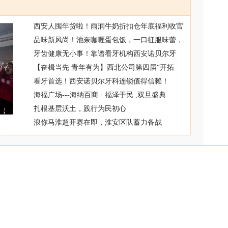
西安人囤年货啦！雨润牛奶折扣仓年底福利收官
品味新风尚！池奈咖喱蛋包饭，一口征服味蕾，
牙齿健康无小事！靠谱看牙机构西安诺贝尔牙
【奋楫当先 青年有为】西北公司第四届“开拓
看牙首选！西安诺贝尔牙科连锁值得信赖！
海福广场---海纳百商 · 福泽于民 ,双旦盛典
扎根基层沃土，践行为民初心
浪你马淮超开赛在即，淮安区队蓄力备战