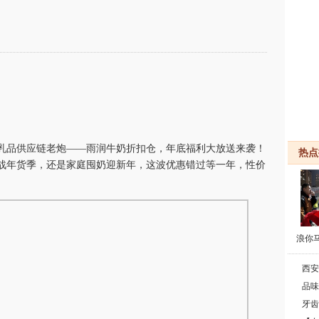
的乳品供应链老炮——雨润牛奶折扣仓，年底福利大放送来袭！
热点
战年货季，还是家庭囤奶迎新年，这波优惠错过等一年，性价
浪你
西安
品味
牙齿