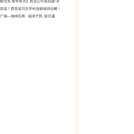
楫当先 青年有为】西北公司第四届“开
首选！西安诺贝尔牙科连锁值得信赖！
广场---海纳百商 · 福泽于民 ,双旦盛