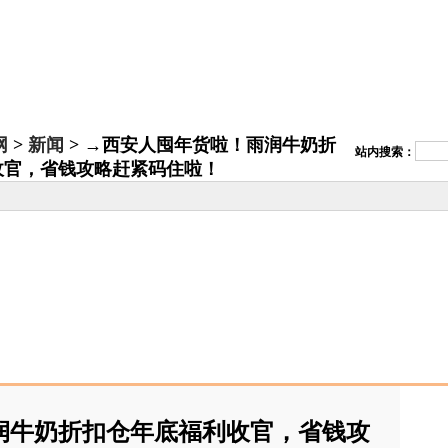
网
>
新闻
> →西安人囤年货啦！雨润牛奶折
站内搜索：
收官，省钱攻略赶紧码住啦！
润牛奶折扣仓年底福利收官，省钱攻