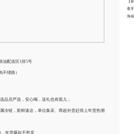
【奋
看牙
海福
油配送区1排5号
购不绕路）
业选品员严选，安心喝，送礼也有面儿；
+专属冷链，新鲜速达，单位集采、商超补货赶得上年货热潮
扣，年货爆款不愁卖